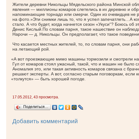
Жители деревни Никольцы Мядельского района Минской обл
явления — миллионы комаров слетелись в их деревню и обр
напоминающие торнадо или смерчи. Один из очевидцев не р
на фото.»Эти снимки лишь то, что я успел запечатлеть…А ко
стало. А что будет, когда начнется сезон
«
Укуси“? Боюсь об э
Денис Кислый.По словам парня, такое нашествие он наблюда
Нарочи — д. Никольцы. Он предполагает, что такое поведени
Что касается местных жителей, то, по словам парня, они раб
на летающий рой.
«
А вот проезжающие мимо машины тормозили и смотрели на
Гул от комаров стоял ужасный, такой, что и машин не было 
Аномалия это, или такая активность комаров связана с бра
решают эксперты. А вот, согласно старым поговоркам, если 
«
толкутся» — быть хорошей погоде.
17.05.2012, 43 просмотра.
Поделиться…
Добавить комментарий