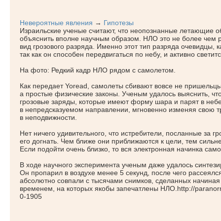
Невероятные явления
→
Гипотезы
Израильские ученые считают, что неопознанные летающие 
объяснить вполне научным образом. НЛО это не более чем р
вид грозового разряда. Именно этот тип разряда очевидцы, 
так как он способен передвигаться по небу, и активно светитс
На фото: Редкий кадр НЛО рядом с самолетом.
Как передает Yoread, самолеты сбивают вовсе не пришельцы
а простые физические законы. Ученым удалось выяснить, чт
грозовые заряды, которые имеют форму шара и парят в небе
в непредсказуемом направлении, мгновенно изменяя свою тр
в неподвижности.
Нет ничего удивительного, что истребители, посланные за г
его догнать. Чем ближе они приближаются к цели, тем силь
Если подойти очень близко, то вся электронная начинка само
В ходе научного эксперимента ученым даже удалось синтези
Он пропарил в воздухе менее 5 секунд, после чего рассеялся
абсолютно совпали с тысячами снимков, сделанных начиная 
временем, на которых якобы запечатлены НЛО.http://paranorma
0-1905