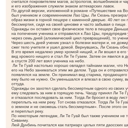
считался покровителем магов, астрологов, волшебников и ча
и его изображения служили знаком аптекарских лавок.
По другой версии, изложенной в романе
«Путешествие
на Во
был учеником и современником Лао Цзы. Ли Сюань презирал 
образ жизни в горной пещере с каменной дверью. 40 лет он 
бессмертия, сидя на своей циновке и часто забывая о пище.
Однажды он оставил свое физическое тело в пещере Даньша
на попечение ученика и отправился к Лао Цзы, предупредив у
через семь дней
(алхимический
цикл превращений), то учени
Через шесть дней ученик узнал о болезни матери и, не дожи
сжег тело учителя и ушел домой. Вернувшись, Ли Сюань обна
В это время недалеко умер хромой нищий, и Ли вошел в его 
вид хромого нищего и стал Ли Те Гуаем. Затем он явился в д
а спустя 200 лет взял ученика на небо.
Ли Те Гуай настолько хорошо овладел тайнами магии, что 
его на Небо заниматься этим же делом. Туда он и отправился
появлялся на земле. Он принимал вид старика, продающег
ему было не нужно. Он уменьшался и влезал в свою сумку, в
оттуда.
Однажды он захотел сделать бессмертным одного из своих уч
ему следовать за ним в горящую печь. Чаоду принял Ли Те 
и отказался последовать за ним. Тогда Ли бросил в воду ли
переплыть на нем реку. Тот снова отказался. Тогда Ли Те Гуа
о земном и не сможешь стать бессмертным». После этого он 
и переплыл реку.
По некоторым легендам, Ли Те Гуай был также учеником не т
Сиванму.
Люй Дунбинь почитался как патриарх целых пяти даосских ш