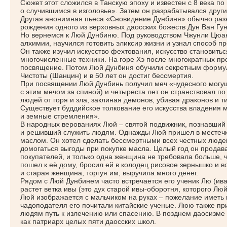
Сюжет этот сложился в Танскую эпоху и известен с 8 века п
о случившимся в изголовье». Затем он разрабатывался друг
Другая анонимная пьеса
«Сновидение
Дунбиня» обычно разы
рождения одного из верховных даосских божеств Дун Ван Гун
Но вернемся к Люй Дунбиню. Под руководством Чжунли Цюан
алхимии, научился готовить эликсир жизни и узнал способ п
Он также изучил искусство фехтования, искусство становить
многочисленные техники. На горе Хэ после многократных про
посвящение. Потом Люй Дунбиня обучили секретным форму
Чистоты
(Шанцин
) и в 50 лет он достиг бессмертия.
При посвящении Люй Дунбинь получил меч
«чудесного
могу
с этим мечом за спиной) и четыреста лет он странствовал по
людей от горя и зла, заклиная демонов, убивая драконов и ти
Существует буддийское толкование его искусства владения 
и земные стремления».
В народных верованиях Люй – святой подвижник, познавший
и решивший служить людям. Однажды Люй пришел в местечк
маслом. Он хотел сделать бессмертными всех честных людей,
домогаться выгоды при покупке масла. Целый год он продав
покупателей, и только одна женщина не требовала больше, 
пошел к её дому, бросил ей в колодец рисовое зернышко и в
и старая женщина, торгуя им, выручила много денег.
Рядом с Люй Дунбинем часто встречается его ученик Лю
(ив
растет ветка ивы
(это
дух старой ивы-оборотня, которого Люй
Люй изображается с мальчиком на руках – пожелание иметь м
чадоподателя его почитали китайские ученые. Люю также пр
людям путь к излечению или спасению. В позднем даосизме
как патриарх целых пяти даосских школ.