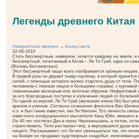
Легенды древнего Китая
Невероятные явления
→
Конец света
22-05-2010
Стать бессмертным, наверное, хочется каждому на земле, и
бессмертный, почитаемый в Китае – Ли Те Гуай, один из са
(Восемь
бессмертных).
Этот бессмертный чаще всего изображается хромым нищим,
В правой руке он держит тыкву-горлянку, в которой хранит
силой, с помощью которого можно отделить душу от тела. П
человеком с темным лицом и большими глазами, с курчавой
схваченными железным или золотым обручем. Нефритовый 
за его благородные поступки и излечение людей от болезней
По одной из версий, Ли Те Гуай
(железная
клюка Ли) был ре
врачом и ученым. Согласно сочинения филолога Ван Шичж
н.э. и был также известен, как Ли Нинъян. Его личность свя
известного конфуцианского мыслителя Хань Юйя, жившего в 76
Он 40 лет постигал Дао в горах Чжуннаньшань, а потом, оста
странствовать. Тело растерзал тигр, а вернувшаяся душа вс
нищего. Рассказывают, что Ли мог уменьшаться так, что ночев
на базаре он продавал чудотворные снадобья, излечивающие