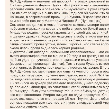
Люй Дуньбинь – знаменитый даосский патриарх, реальный и
Он был учеником Чжунли Цуаня. Изображали его с перекину
рассеивающим зло и опахалом или мухогонкой в руке
(атриб
Его имя от рождения было Люй Янь. Родился он около 796 г
Цзынжао, в современной провинции Хунань. В даосизме его
сам он себя называл Мастером Чистого Ян
(Чуньян
-цзы).
Согласно преданию, в момент зачатия комната матери напо
небесная музыка и на кровать с неба спустился белый аист, 
Младенец родился весьма странным – с шеей аиста, спиной
и щеками дракона. Когда эти чудесные атрибуты исчезли- и
возрасте в его внешности уже почти не было ничего необычн
птицы феникс, брови густые, плечи широкие, нос слегка горб
около левой брови виднелась черная родинка.
С детства Люй обладал необычными способностями – мог еж
тысяч иероглифов, тем не менее к 20 годам он дважды не см
но был удостоен ученой степени цзиньши и служил в управе 
(современная
провинция Цзянси). Там в горах Лушань встре
его учеником. Встреча произошла на постоялом дворе. В то
Люй Дунбинь поставил вариться кашу из желтого проса и ре
предложил ему свою подушку для отдыха, на которой Люй ув
он выдержал экзамен на чиновника, получил важную должнос
Он женился на дочери уважаемого человека, у него родились
до премьер- министра, но завистники стали обвинять его в 
он вынужден был уйти в отставку. Жена его обманула, детей
все свое состояние. Умирая нищим, он вдруг проснулся. Сон 
варилась каша, но во сне прошло 18 лет. Чжунли Цюань объя
сон ему показали всю тщетность и пустоту повседневной жи
даосским отшельником.