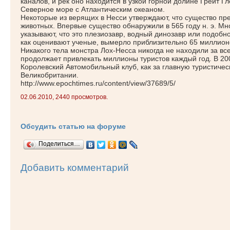
каналов, и рек оно находится в узкой горной долине Грейт
Северное море с Атлантическим океаном.
Некоторые из верящих в Несси утверждают, что существо пр
животных. Впервые существо обнаружили в 565 году н. э. 
указывают, что это плезиозавр, водный динозавр или подобн
как оценивают ученые, вымерло приблизительно 65 миллионо
Никакого тела монстра Лох-Несса никогда не находили за все
продолжает привлекать миллионы туристов каждый год. В 200
Королевский Автомобильный клуб, как за главную туристиче
Великобритании.
http://www.epochtimes.ru/content/view/37689/5/
02.06.2010, 2440 просмотров.
Обсудить статью на форуме
Поделиться…
Добавить комментарий