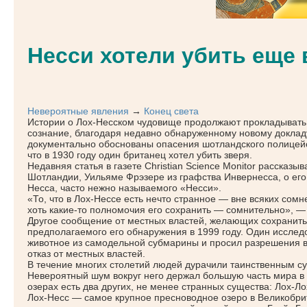
Несси хотели убить еще 
Невероятные явления
→
Конец света
Истории о Лох-Несском чудовище продолжают прокладывать 
сознание, благодаря недавно обнаруженному новому докладу
документально обоснованы опасения шотландского полицейс
что в 1930 году один британец хотел убить зверя.
Недавняя статья в газете Christian Science Monitor рассказы
Шотландии, Уильяме Фрэзере из графства Инвернесса, о его
Несса, часто нежно называемого
«Несси
».
«То
, что в Лох-Нессе есть нечто странное — вне всяких сомн
хоть какие-то полномочия его сохранить — сомнительно», —
Другое сообщение от местных властей, желающих сохранить
предполагаемого его обнаружения в 1999 году. Один исследо
животное из самодельной субмарины и просил разрешения в
отказ от местных властей.
В течение многих столетий людей дурачили таинственным су
Невероятный шум вокруг него держал большую часть мира в 
озерах есть два других, не менее странных существа: Лох-Ло
Лох-Несс — самое крупное пресноводное озеро в Великобрит