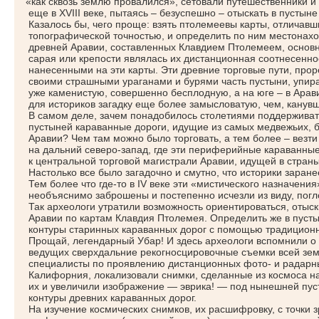
«как
сквозь землю провалился», сетовали путешественники и
еще в XVIII веке, пытаясь – безуспешно – отыскать в пустын
Казалось бы, чего проще: взять птолемеевы карты, отличавши
топографической точностью, и определить по ним местонахо
древней Аравии, составленных Клавдием Птолемеем, основн
сарая или крепости являлась их дистанционная соотнесенно
нанесенными на эти карты. Эти древние торговые пути, про
своими страшными ураганами и бурями часть пустыни, упир
уже каменистую, совершенно бесплодную, а на юге – в Ара
для историков загадку еще более замысловатую, чем, канув
В самом деле, зачем понадобилось столетиями поддерживат
пустыней караванные дороги, идущие из самых медвежьих, б
Аравии? Чем там можно было торговать, а тем более – везт
на дальний северо-запад, где эти периферийные караванные
к центральной торговой магистрали Аравии, идущей в стран
Настолько все было загадочно и смутно, что историки заранее
Тем более что где-то в IV веке эти
«мистического
назначения»
необъяснимо заброшены и постепенно исчезли из виду, пог
Так археологи утратили возможность ориентироваться, отыск
Аравии по картам Клавдия Птолемея. Определить же в пусты
контуры старинных караванных дорог с помощью традицион
Прощай, легендарный Убар! И здесь археологи вспомнили о 
ведущих сверхдальние рекогносцировочные съемки всей зем
специалисты по проявлению дистанционных фото- и радарны
Калифорния, локализовали снимки, сделанные из космоса н
их и увеличили изображение — эврика! — под нынешней пус
контуры древних караванных дорог.
На изучение космических снимков, их расшифровку, с точки 