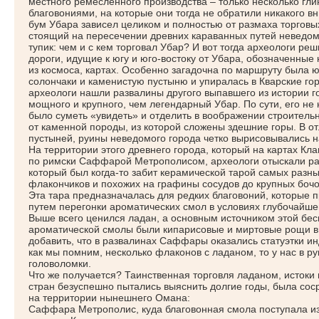
местного ремесленного производства – только несколько г
благовониями, на которые они тогда не обратили никакого в
бум Убара зависел целиком и полностью от размаха торговых
стоящий на пересечении древних караванных путей неведом
тупик: чем и с кем торговал Убар? И вот тогда археологи ре
дороги, идущие к югу и юго-востоку от Убара, обозначенные
из космоса, картах. Особенно загадочна по маршруту была ю
солончаки и каменистую пустыню и упиралась в Кварские гор
археологи нашли развалины другого выпавшего из истории 
мощного и крупного, чем легендарный Убар. По сути, его не
было суметь
«увидеть
» и отделить в воображении строитель
от каменной породы, из которой сложены здешние горы. В от
пустыней, руины неведомого города четко вырисовывались н
На территории этого древнего города, который на картах К
по римски Саффарой Метрополисом, археологи отыскали ра
который был когда-то забит керамической тарой самых разны
флакончиков и похожих на графины сосудов до крупных бочо
Эта тара предназначалась для редких благовоний, которые 
путем перегонки ароматических смол в условиях глубочайшей
Выше всего ценился ладан, а основным источником этой бе
ароматической смолы были кипарисовые и миртовые рощи в К
добавить, что в развалинах Саффары оказались статуэтки ин
как мы помним, несколько флаконов с ладаном, то у нас в р
головоломки.
Что же получается? Таинственная торговля ладаном, истоки
стран безуспешно пытались выяснить долгие годы, была соср
на территории нынешнего Омана:
Саффара Метрополис, куда благовонная смола поступала из