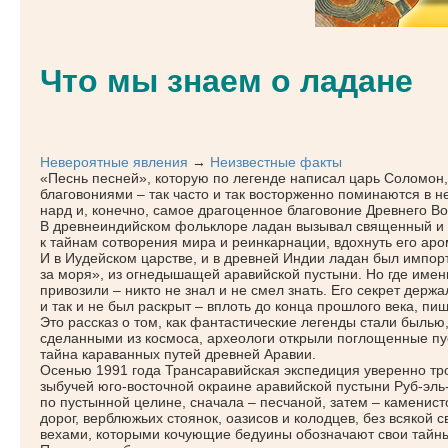
Что мы знаем о ладане
Невероятные явления
→
Неизвестные факты
«Песнь
песней», которую по легенде написал царь Соломон,
благовониями – так часто и так восторженно поминаются в н
нард и, конечно, самое драгоценное благовоние Древнего В
В древнеиндийском фольклоре ладан вызывал священный и 
к тайнам сотворения мира и реинкарнации, вдохнуть его ар
И в Иудейском царстве, и в древней Индии ладан был импор
за моря», из огнедышащей аравийской пустыни. Но где имен
привозили – никто не знал и не смел знать. Его секрет держ
и так и не был раскрыт – вплоть до конца прошлого века, пи
Это рассказ о том, как фантастические легенды стали былью,
сделанными из космоса, археологи открыли поглощенные пус
тайна караванных путей древней Аравии.
Осенью 1991 года Трансаравийская экспедиция уверенно тро
зыбучей юго-восточной окраине аравийской пустыни Руб-эл
по пустынной целине, сначала – песчаной, затем – каменис
дорог, верблюжьих стоянок, оазисов и колодцев, без всякой
вехами, которыми кочующие бедуины обозначают свои тайны