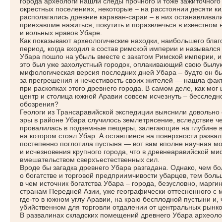
города археологи нашли следы прочного и тоже зажиточного
окрестных поселениях, некоторые – на расстоянии десяти ки
располагались древние караван-сараи – в них останавливали
приехавшие нажиться, покутить и поразвлечься в известном
и вольных нравов Убаре.
Как показывают археологические находки, наибольшего благо
период, когда входил в состав римской империи и называл
Убара пошло на убыль вместе с закатом Римской империи, и 
это был уже захолустный городок, оплакивающий свою былу
мифологическая версия последних дней Убара – будто он бы
за прегрешения и нечестивость своих жителей — нашла фак
при раскопках этого древнего города. В самом деле, как мог
центр и столица южной Аравии совсем исчезнуть – бесследно 
обозрения?
Геологи из Трансаравийской экспедиции выяснили довольно с
эры в районе Убара случилось землетрясение, вследствие че
провалилась в подземные пещеры, залегающие на глубине вд
на котором стоял Убар. А оставшиеся на поверхности развал
постепенно поглотила пустыня — вот вам вполне научная мо
и исчезновения крупного города, что в древнеаравийской м
вмешательством сверхъестественных сил.
Вроде бы загадка древнего Убара разгадана. Однако, чем б
о богатстве и торговой предприимчивости убарцев, тем бол
в чем источник богатства Убара – города, безусловно, марг
странам Передней Азии, уже географически оттесненного с 
где-то в южном углу Аравии, на краю бесплодной пустыни и, 
убийственном для торговли отдалении от центральных рынко
В развалинах складских помещений древнего Убара археоло