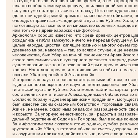
По сути, это было путешествие во времени, а не в простран
шла по воображаемому маршруту, по иллюзорной местности,
силу вот уже полторы тысячи лет назад. Пока они одолевают
где нет ни одной зримой приметы человеческого обитания, п
очередь отправиться экспедицией в пустыню Руб-эль-Хали, о
поглотившую за тысячелетия множество коренных народов и
нам только из древнеарабской мифологии.
Археологам хорошо известно, что среди древних центров ци
рождались и гибли замкнуто, ничего не передав будущему. Б
целые народы, царства, кипящие жизнью и многолюдьем гор
древнего мира, навсегда – так, во всяком случае, еще неда
человечества, был Убар на южной оконечности Аравийского 
своего экономического и культурного расцвета в период рим
существование где-то в IV веке нашей эры и прочно исчез как 
хроник. Настолько прочно, что отчаявшиеся найти его следы
назвали Убар
«аравийской
Атлантидой».
Историческая наука не располагает данными об этом, в осн
Единственное конкретное и научное подтверждение яви Убар
гигантской пустыни Руб-эль-Хали можно найти на картах гре
составленных им в тишине Александрийской библиотеки во в
Согласно Корану и древнеаравийским преданиям, могущес
был известен своим сказочным богатством, торговыми связя
Азии и, не менее, сказочным размахом развращенности свои
и корысти. За упорную нечестивость, за
«радость
в разврате»
дальний родственник Содома и Гоморры, был в конце концов 
За мифологическим сюжетом стоит, однако, сугубая реально
крутостенный» Убар, в котором
«было
не счесть дворцов», 
и лазуритными плитками, действительно, исчез с лица земли 