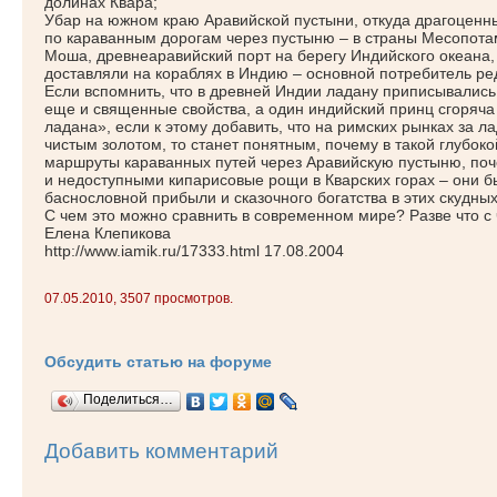
долинах Квара;
Убар на южном краю Аравийской пустыни, откуда драгоценн
по караванным дорогам через пустыню – в страны Месопот
Моша, древнеаравийский порт на берегу Индийского океана
доставляли на кораблях в Индию – основной потребитель ре
Если вспомнить, что в древней Индии ладану приписывались
еще и священные свойства, а один индийский принц сгоряч
ладана», если к этому добавить, что на римских рынках за ла
чистым золотом, то станет понятным, почему в такой глубок
маршруты караванных путей через Аравийскую пустыню, по
и недоступными кипарисовые рощи в Кварских горах – они 
баснословной прибыли и сказочного богатства в этих скудны
С чем это можно сравнить в современном мире? Разве что с
Елена Клепикова
http://www.iamik.ru/17333.html 17.08.2004
07.05.2010, 3507 просмотров.
Обсудить статью на форуме
Поделиться…
Добавить комментарий