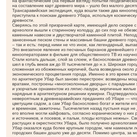
на фантастические
(на
первый взгляд) попытки геодезическо
на составление карт древнего мира – ушло без малого десять 
Трансаравийская экспедиция, куда вошли также два киноопе
приступила к поискам древнего Убара, используя космическу
древности.
Сверяясь по этой призрачной карте, имеющей дело скорее с
археологи вышли к старинному колодцу, до сих пор не обез
каменным навесом и двустворчатой каменной плитой. Непод
занесенные песком стены и массивные башни древнего горо
– так и есть: перед ними не что иное, как легендарный, вып
Это внезапное явление из песчаных барханов древнейшего 
кинооператорами в фильме для общественного ТВ из научн
Стали копать дальше, слой за слоем, и баснословная древно
шел в глубь веков аж до III тысячелетия до н.э. Широкая гор
сложенная из обожженных кирпичей, была возведена около д
экономического процветания города. Именно в это время с
по архитектуре Убар был заново перестроен: возведены мо
вратами, построены
«многоколонные
дворцы» с парадными 
и узорчатым орнаментом из ляпис-лазури, кирпичные жилые
нарядные в архитектурном решении кумирни. Подтвердилось 
невероятным в древнеаравийских преданиях об Убаре — что 
цветущим садом, а сам Убар баснословно богат и жители ег
и временам, зажиточны. Тысячелетия назад пустыня еще не 
его вполне могли кайфовать, согласно кораническому о них 
и источников, и посевов, и пальм, плоды которых нежны». С
растущих в окрестностях Убара, было получено археологами
Убар оказался куда более крупным городом, чем намекали л
городских башен дошло уже до десяти. Помимо центра, за