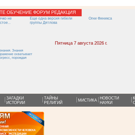
КТЕ
ОБУЧЕНИЕ
ФОРУМ
РЕДАКЦИЯ
ичко не
Еще одна версия гибели
Огни Финикса
стое...
группы Дятлова
Пятница 7 августа 2026 г.
знания. Знания
ображение охватывает
огресс, порождая
ЗАГАДКИ
ТАЙНЫ
НОВОСТИ
МИСТИКА
ИСТОРИИ
РЕЛИГИЙ
НАУКИ