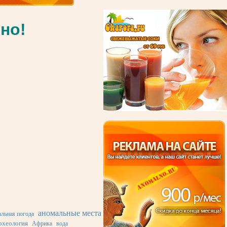
но!
аномальные места
льная погода
рхеология
Африка
вода