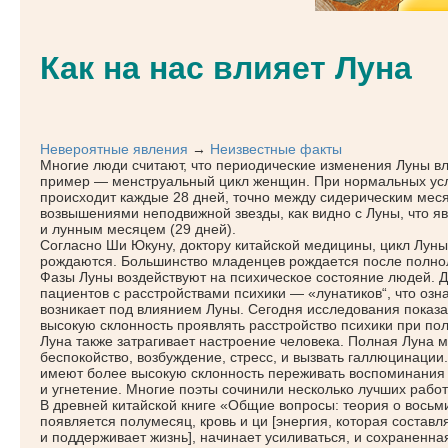
Как на нас влияет Луна
Невероятные явления
→
Неизвестные факты
Многие люди считают, что периодические изменения Луны 
пример — менструальный цикл женщин. При нормальных ус
происходит каждые 28 дней, точно между сидерическим ме
возвышениями неподвижной звезды, как видно с Луны, что я
и лунным месяцем
(29
дней).
Согласно Ши Юкуну, доктору китайской медицины, цикл Луны 
рождаются. Большинство младенцев рождается после полно
Фазы Луны воздействуют на психическое состояние людей. 
пациентов с расстройствами психики —
«лунатиков
“, что оз
возникает под влиянием Луны. Сегодня исследования показа
высокую склонность проявлять расстройство психики при по
Луна также затрагивает настроение человека. Полная Луна м
беспокойство, возбуждение, стресс, и вызвать галлюцинации
имеют более высокую склонность переживать воспоминания 
и угнетение. Многие поэты сочинили несколько лучших рабо
В древней китайской книге
«Общие
вопросы: теория о восьми
появляется полумесяц, кровь и ци [энергия, которая составл
и поддерживает жизнь], начинает усиливаться, и сохраненна