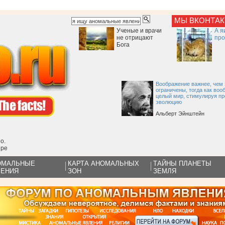
МЫ ВКОНТА
Ученые и врачи
А я
не отрицают
про
Бога
Воображение важнее, чем 
ограничены, тогда как во
целый мир, стимулируя пр
эволюцию
Альберт Эйнштейн
о.
ире
ОМАЛЬНЫЕ
КАРТА АНОМАЛЬНЫХ
ТАЙНЫ ПЛАНЕТЫ
ЛЕНИЯ
ЗОН
ЗЕМЛЯ