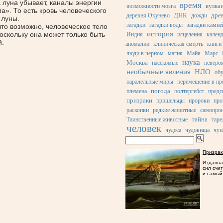
 луна убывает, каналы энергии
время
вулка
возможности мозга
а». То есть кровь человеческого
ДНК
дре
деревня Окунево
дожди
 луны.
загадки
загадки воды
загадки камне
 что возможно, человеческое тело
история
оскольку она может только быть
Индия
исцеления
кален
й.
аномалии
клиническая смерть
книги
люди в черном
магия
Майя
Марс
наука
Москва
насекомые
неверо
необычные явления
НЛО
об
паралельные миры
перемещение в пр
погода
племена
полтергейст
предс
призраки
пришельцы
пророки
про
раскопки
редкие животные
самопрои
тайна
Таинственные животные
таре
человек
чудеса
чудовища
чуп
Призрак
Издавна
сил счи
и самый