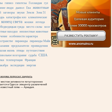
ны
гипноз
гипотезы
Голландия
гул
животные
вние люди
дьявол
Ева
звуки
й
заговоры
Земля
Зона 51
дарь
катастрофы нло
климатические
конец света
кошки
легенда
место силы
Медведицкая гряда
мозг
ятные находки
неизвестные животные
учение
особенности характера
остранстве
пирамиды
пирамиды Майя
привидения
казания
предсказатели
путешествия
шлая жизнь
птицы
США
звольное возгорание
судьба
лки
телепортация
Франция
акабра
экспедиции
энергия
 моряка попросил закурить
 местом активности потусторонних
тается в Одессе эпицентр развлечений
 известный пляж — Аркадия.