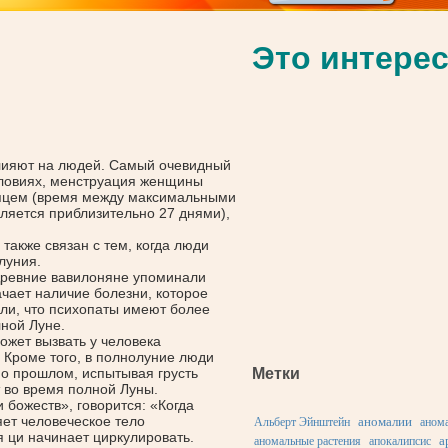
Это интерес
влияют на людей. Самый очевидный
ловиях, менструация женщины
сяцем
(время
между максимальными
вляется приблизительно 27 днями),
также связан с тем, когда люди
луния.
Древние вавилоняне упоминали
начает наличие болезни, которое
ли, что психопаты имеют более
лной Луне.
ожет вызвать у человека
. Кроме того, в полнолуние люди
о прошлом, испытывая грусть
Метки
т во время полной Луны.
 божеств», говорится:
«Когда
яет человеческое тело
аномалии
Альберт Эйнштейн
анома
я ци начинает циркулировать.
а
аномальные растения
апокалипсис