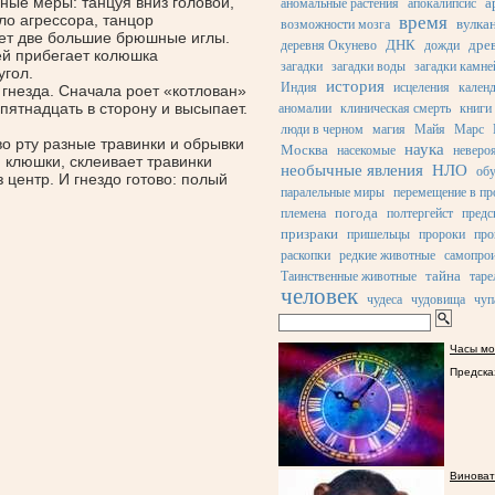
чные меры: танцуя вниз головой,
а
аномальные растения
апокалипсис
ло агрессора, танцор
время
вулка
возможности мозга
ает две большие брюшные иглы.
ДНК
дре
деревня Окунево
дожди
ней прибегает колюшка
загадки
загадки воды
загадки камне
угол.
история
Индия
исцеления
кален
 гнезда. Сначала роет
«котлован
»
 пятнадцать в сторону и высыпает.
аномалии
клиническая смерть
книги
люди в черном
магия
Майя
Марс
о рту разные травинки и обрывки
наука
Москва
насекомые
неверо
 клюшки, склеивает травинки
необычные явления
НЛО
об
 центр. И гнездо готово: полый
паралельные миры
перемещение в пр
погода
племена
полтергейст
предс
призраки
пришельцы
пророки
про
раскопки
редкие животные
самопрои
тайна
Таинственные животные
таре
человек
чудеса
чудовища
чуп
Часы мо
Предска
Виноват