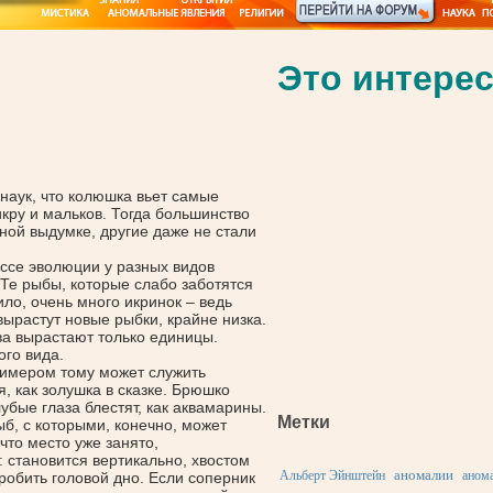
Это интерес
наук, что колюшка вьет самые
кру и мальков. Тогда большинство
ной выдумке, другие даже не стали
ессе эволюции у разных видов
Те рыбы, которые слабо заботятся
ило, очень много икринок – ведь
вырастут новые рыбки, крайне низка.
ва вырастают только единицы.
го вида.
имером тому может служить
 как золушка в сказке. Брюшко
лубые глаза блестят, как аквамарины.
Метки
ыб, с которыми, конечно, может
что место уже занято,
: становится вертикально, хвостом
аномалии
Альберт Эйнштейн
анома
робить головой дно. Если соперник