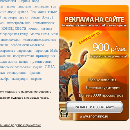
рхеология
Африка
вода
ны
гипноз
гипотезы
Голландия
гул
животные
вние люди
дьявол
Ева
звуки
й
заговоры
Земля
Зона 51
дарь
катастрофы нло
климатические
конец света
кошки
легенда
место силы
Медведицкая гряда
мозг
ятные находки
неизвестные животные
учение
особенности характера
остранстве
пирамиды
пирамиды Майя
привидения
казания
предсказатели
путешествия
шлая жизнь
птицы
США
звольное возгорание
судьба
лки
телепортация
Франция
акабра
экспедиции
энергия
гут подсказать правильное решение
зываем будущее с помощью часов.
о наше родство с приматами