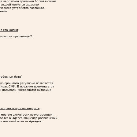
е вероятной причиной болей в спине
х людей является сходство
ческого устройства позвонков
яньим
 в его жизни
 помогли пришельцы?.
небесных битв"
из прошлого регулярно появляются
ницах СМИ. В прежние времена этот
н называли
«
небесными битвами»
 моряка попросил закурить
 местом активности потусторонних
тается в Одессе эпицентр развлечений
 известный пляж — Аркадия.