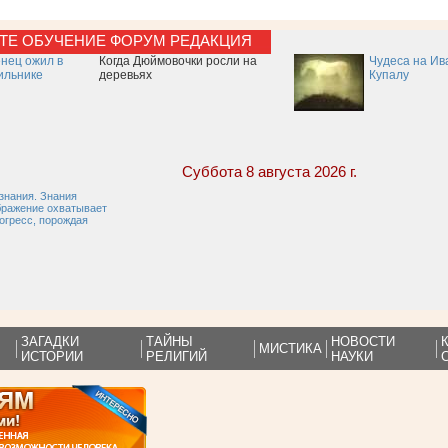
КТЕ
ОБУЧЕНИЕ
ФОРУМ
РЕДАКЦИЯ
нец ожил в
Когда Дюймовочки росли на
Чудеса на Ив
ильнике
деревьях
Купалу
Суббота 8 августа 2026 г.
знания. Знания
ображение охватывает
огресс, порождая
ЗАГАДКИ
ТАЙНЫ
НОВОСТИ
МИСТИКА
ИСТОРИИ
РЕЛИГИЙ
НАУКИ