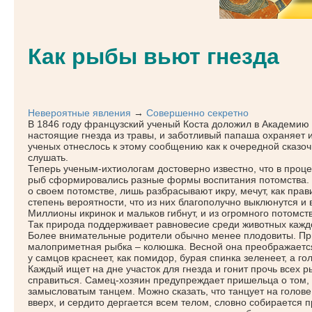
Как рыбы вьют гнезда
Невероятные явления
→
Совершенно секретно
В 1846 году французский ученый Коста доложил в Академию 
настоящие гнезда из травы, и заботливый папаша охраняет и
ученых отнеслось к этому сообщению как к очередной сказоч
слушать.
Теперь ученым-ихтиологам достоверно известно, что в проц
рыб сформировались разные формы воспитания потомства. 
о своем потомстве, лишь разбрасывают икру, мечут, как прав
степень вероятности, что из них благополучно выклюнутся и 
Миллионы икринок и мальков гибнут, и из огромного потомст
Так природа поддерживает равновесие среди животных каждо
Более внимательные родители обычно менее плодовиты. Пр
малоприметная рыбка – колюшка. Весной она преображается,
у самцов краснеет, как помидор, бурая спинка зеленеет, а го
Каждый ищет на дне участок для гнезда и гонит прочь всех р
справиться. Самец-хозяин предупреждает пришельца о том, 
замысловатым танцем. Можно сказать, что танцует на голове
вверх, и сердито дергается всем телом, словно собирается п