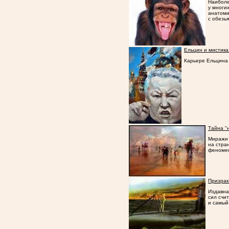
Наиболе
у многи
анатоми
с обезь
Ельцин и мистика
Карьере Ельцина
Тайна "
Миражи 
на стра
феноме
Призрак
Издавна
сил счи
и самый