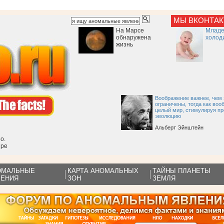
МЫ ВКОНТА
На Марсе
Младе
обнаружена
холод
жизнь
Воображение важнее, чем 
ограничены, тогда как во
целый мир, стимулируя пр
эволюцию
Альберт Эйнштейн
о.
ире
ОМАЛЬНЫЕ
КАРТА АНОМАЛЬНЫХ
ТАЙНЫ ПЛАНЕТЫ
ЛЕНИЯ
ЗОН
ЗЕМЛЯ