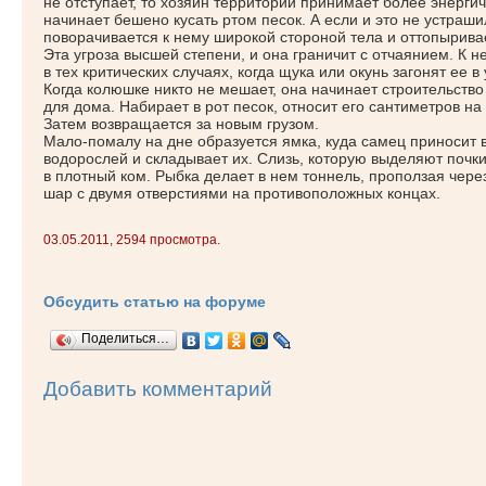
не отступает, то хозяин территории принимает более энерги
начинает бешено кусать ртом песок. А если и это не устраши
поворачивается к нему широкой стороной тела и оттопырив
Эта угроза высшей степени, и она граничит с отчаянием. К 
в тех критических случаях, когда щука или окунь загонят ее в 
Когда колюшке никто не мешает, она начинает строительство
для дома. Набирает в рот песок, относит его сантиметров на
Затем возвращается за новым грузом.
Мало-помалу на дне образуется ямка, куда самец приносит в
водорослей и складывает их. Слизь, которую выделяют почки
в плотный ком. Рыбка делает в нем тоннель, проползая через
шар с двумя отверстиями на противоположных концах.
03.05.2011, 2594 просмотра.
Обсудить статью на форуме
Поделиться…
Добавить комментарий