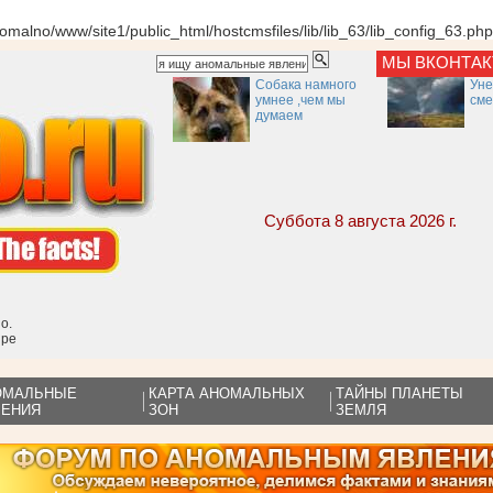
alno/www/site1/public_html/hostcmsfiles/lib/lib_63/lib_config_63.php
МЫ ВКОНТА
Собака намного
Ун
умнее ,чем мы
сме
думаем
Суббота 8 августа 2026 г.
о.
ире
ОМАЛЬНЫЕ
КАРТА АНОМАЛЬНЫХ
ТАЙНЫ ПЛАНЕТЫ
ЛЕНИЯ
ЗОН
ЗЕМЛЯ