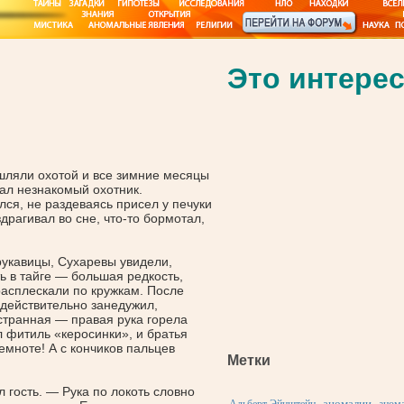
Это интерес
шляли охотой и все зимние месяцы
чал незнакомый охотник.
лся, не раздеваясь присел у печуки
драгивал во сне, что-то бормотал,
 рукавицы, Сухаревы увидели,
ь в тайге — большая редкость,
расплескали по кружкам. После
 действительно занедужил,
 странная — правая рука горела
ил фитиль
«керосинки
», и братья
темноте! А с кончиков пальцев
Метки
л гость. — Рука по локоть словно
аномалии