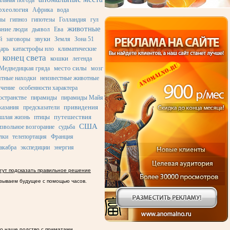
льная погода
рхеология
Африка
вода
ны
гипноз
гипотезы
Голландия
гул
животные
вние люди
дьявол
Ева
звуки
й
заговоры
Земля
Зона 51
дарь
катастрофы нло
климатические
конец света
кошки
легенда
место силы
Медведицкая гряда
мозг
ятные находки
неизвестные животные
учение
особенности характера
остранстве
пирамиды
пирамиды Майя
привидения
казания
предсказатели
путешествия
шлая жизнь
птицы
США
звольное возгорание
судьба
лки
телепортация
Франция
акабра
экспедиции
энергия
гут подсказать правильное решение
зываем будущее с помощью часов.
о наше родство с приматами