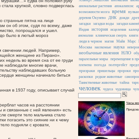
Альберт Эйнштейн
анома
ют мурашки…» Едва он положил руку
и стала хрупкой, словно подверглась
а
аномальные растения
апокалипсис
время
вулка
возможности мозга
ДНК
дре
деревня Окунево
дожди
то странные пятна на лице
загадки
загадки воды
загадки камне
м он об этом, судя по всему, даже
история
Индия
исцеления
кален
имство, попрощался и ушел.
адо было в лютый мороз
аномалии
клиническая смерть
книги
люди в черном
магия
Майя
Марс
наука
Москва
насекомые
неверо
м свечении людей. Например,
необычные явления
НЛО
об
ящейся
женщине из Пирано».
паралельные миры
перемещение в пр
х недель во время сна от ее груди
погода
ие наблюдали многие врачи,
племена
полтергейст
предс
детельству наблюдавших больную
призраки
пришельцы
пророки
про
т, сердце женщины начинало биться
раскопки
редкие животные
самопрои
тайна
Таинственные животные
таре
человек
чудеса
чудовища
чуп
нная в 1937 году, описывает случай
Часы мо
ферблат часов на расстоянии
ы и связанные с ней явления» есть
Предска
ле смерти тело мальчика стало
ки погасить это сияние ни к чему
 тело подняли с кровати,
Виноват