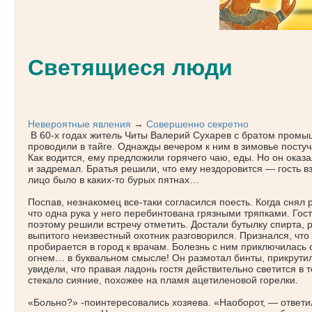
Светящиеся люди
Невероятные явления
→
Совершенно секретно
В 60-х годах житель Читы Валерий Сухарев с братом промы
проводили в тайге. Однажды вечером к ним в зимовье посту
Как водится, ему предложили горячего чаю, еды. Но он оказа
и задремал. Братья решили, что ему нездоровится — гость вз
лицо было в каких-то бурых пятнах…
Поспав, незнакомец все-таки согласился поесть. Когда снял
что одна рука у него перебинтована грязными тряпками. Гост
поэтому решили встречу отметить. Достали бутылку спирта, 
выпитого неизвестный охотник разговорился. Признался, что
пробирается в город к врачам. Болезнь с ним приключилась
огнем… в буквальном смысле! Он размотал бинты, прикрут
увидели, что правая ладонь гостя действительно светится в 
стекало сияние, похожее на пламя ацетиленовой горелки.
«Больно
?» -поинтересовались хозяева.
«Наоборот
, — ответи