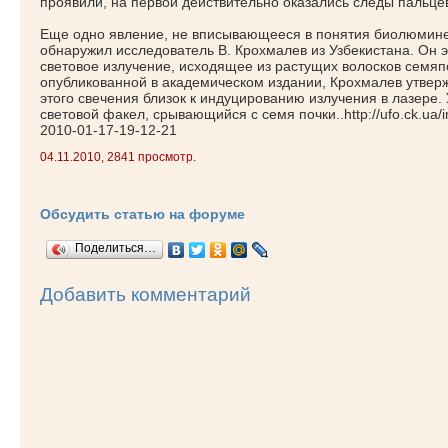
проявили, на первой действительно оказались следы пальце
Еще одно явление, не вписывающееся в понятия биолюмине
обнаружил исследователь В. Крохмалев из Узбекистана. Он
световое излучение, исходящее из растущих волосков семяпо
опубликованной в академическом издании, Крохмалев утверж
этого свечения близок к индуцированию излучения в лазере
световой факел, срывающийся с семя почки..http://ufo.ck.ua/in
2010-01-17-19-12-21
04.11.2010, 2841 просмотр.
Обсудить статью на форуме
Поделиться…
Добавить комментарий