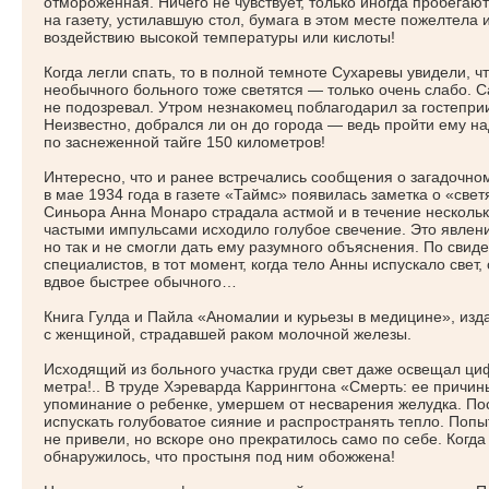
отмороженная. Ничего не чувствует, только иногда пробега
на газету, устилавшую стол, бумага в этом месте пожелтела 
воздействию высокой температуры или кислоты!
Когда легли спать, то в полной темноте Сухаревы увидели, ч
необычного больного тоже светятся — только очень слабо. Са
не подозревал. Утром незнакомец поблагодарил за гостепри
Неизвестно, добрался ли он до города — ведь пройти ему н
по заснеженной тайге 150 километров!
Интересно, что и ранее встречались сообщения о загадочно
в мае 1934 года в газете
«Таймс
» появилась заметка о
«свет
Синьора Анна Монаро страдала астмой и в течение нескольки
частыми импульсами исходило голубое свечение. Это явлен
но так и не смогли дать ему разумного объяснения. По сви
специалистов, в тот момент, когда тело Анны испускало све
вдвое быстрее обычного…
Книга Гулда и Пайла
«Аномалии
и курьезы в медицине», изда
с женщиной, страдавшей раком молочной железы.
Исходящий из больного участка груди свет даже освещал ци
метра!.. В труде Хэреварда Каррингтона
«Смерть
: ее причин
упоминание о ребенке, умершем от несварения желудка. Пос
испускать голубоватое сияние и распространять тепло. Попыт
не привели, но вскоре оно прекратилось само по себе. Когда
обнаружилось, что простыня под ним обожжена!