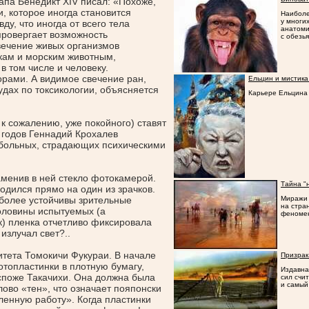
апа Бенедикт XIV писал:
«Похоже
,
, которое иногда становится
Наиболе
у многи
ду, что иногда от всего тела
анатоми
провергает возможность
с обезь
вечение живых организмов
кам и морским животным,
 том числе и человеку.
орами. А видимое свечение ран,
Ельцин и мистика
удах по токсикологии, объясняется
Карьере Ельцина
, к сожалению, уже покойного) ставят
 годов Геннадий Крохалев
больных, страдающих психическими
аменив в ней стекло фотокамерой.
Тайна "
водился прямо на один из зрачков.
более устойчивы зрительные
Миражи 
на стра
половины испытуемых
(а
феноме
к) пленка отчетливо фиксировала
излучал свет?..
итета Томокичи Фукураи. В начале
Призрак
отопластинки в плотную бумагу,
Издавна
споже Такачихи. Она должна была
сил счи
и самый
слово
«тен
», что означает пояпонски
ленную
работу». Когда пластинки