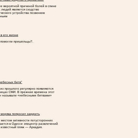
е вероятной причиной болей в спине
х людей является сходство
ческого устройства позвонков
яньим
 в его жизни
 помогли пришельцы?.
небесных битв"
из прошлого регулярно появляются
ницах СМИ. В прежние времена этот
н называли
«
небесными битвами»
 моряка попросил закурить
 местом активности потусторонних
тается в Одессе эпицентр развлечений
 известный пляж — Аркадия.