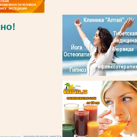
но!
аномальные места