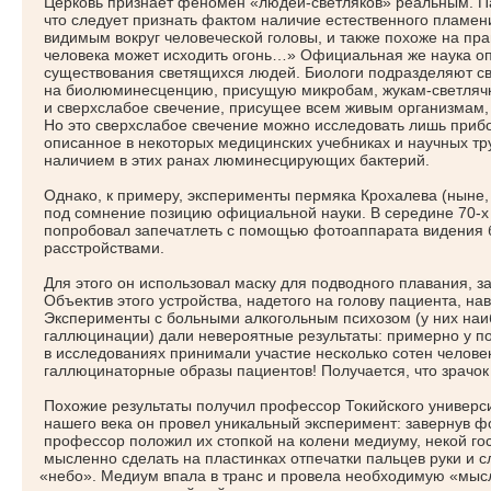
Церковь признает феномен
«людей
-светляков» реальным. П
что следует признать фактом наличие естественного пламени
видимым вокруг человеческой головы, и также похоже на прав
человека может исходить огонь…» Официальная же наука о
существования светящихся людей. Биологи подразделяют с
на биолюминесценцию, присущую микробам, жукам-светляч
и сверхслабое свечение, присущее всем живым организмам, в
Но это сверхслабое свечение можно исследовать лишь приб
описанное в некоторых медицинских учебниках и научных тр
наличием в этих ранах люминесцирующих бактерий.
Однако, к примеру, эксперименты пермяка Крохалева
(ныне
под сомнение позицию официальной науки. В середине 70-х
попробовал запечатлеть с помощью фотоаппарата видения 
расстройствами.
Для этого он использовал маску для подводного плавания, з
Объектив этого устройства, надетого на голову пациента, на
Эксперименты с больными алкогольным психозом
(у
них наи
галлюцинации) дали невероятные результаты: примерно у 
в исследованиях принимали участие несколько сотен челове
галлюцинаторные образы пациентов! Получается, что зрачок 
Похожие результаты получил профессор Токийского универс
нашего века он провел уникальный эксперимент: завернув ф
профессор положил их стопкой на колени медиуму, некой го
мысленно сделать на пластинках отпечатки пальцев руки и 
«небо
». Медиум впала в транс и провела необходимую
«мыс