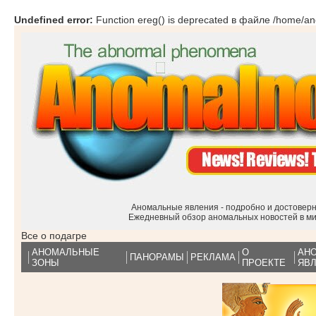
Undefined error:
Function ereg() is deprecated в файле /home/anom
Аномальные явления - подробно и достоверн
Ежедневный обзор аномальных новостей в м
Все о подагре
АНОМАЛЬНЫЕ
О
АН
ПАНОРАМЫ
РЕКЛАМА
ЗОНЫ
ПРОЕКТЕ
ЯВ