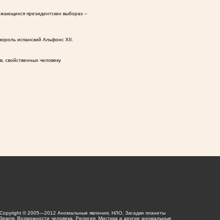
ижающихся президентских выборах –
король испанский Альфонс XII.
в, свойственных человеку
Copyright © 2005—2012 Аномальные явления, НЛО, Загадки планеты
Земля, Возможности человека, Религия, Мистика и другие аномальные