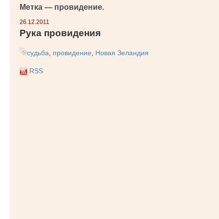
Метка —
провидение
.
26.12.2011
Рука провидения
судьба
,
провидение
,
Новая Зеландия
RSS