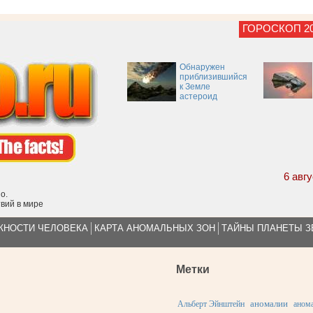
ГОРОСКОП 2
Обнаружен
приблизившийся
к Земле
астероид
6 авг
о.
вий в мире
НОСТИ ЧЕЛОВЕКА
КАРТА АНОМАЛЬНЫХ ЗОН
ТАЙНЫ ПЛАНЕТЫ 
Метки
аномалии
Альберт Эйнштейн
анома