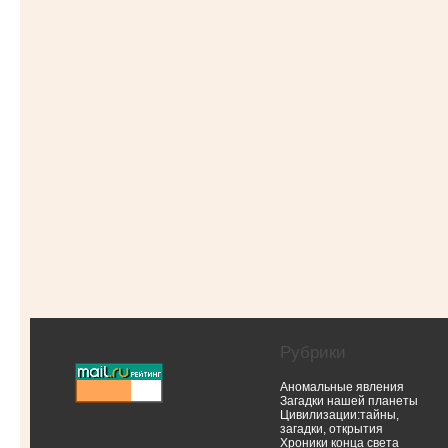
Рубрики
Аномальные явления
Загадки нашей планеты
Цивилизации:тайны,
загадки, открытия
Хроники конца света