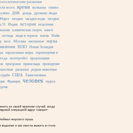
рхеологические раскопки
время
вулканы
сти мозга
гипноз
ДНК
древние люди
кунево
дождь
 Марсе
загадки
загадки воды
загадки
история
а 51
Индия
исцеления
омалии
клиническая смерть
книги
легенда
люди в черном
магия
Майя
наука
Москва
р
мозг
насекомые
явления
НЛО
Новая Зеландия
ра
паралельные миры
перемещение в
года
полтергейст
предсказание
призраки
ия
пришельцы
провидение
ешествия
раскопки
редкие животные
США
судьба
Таинственные
человек
ция
Франция
чудеса
ергия
нить из своей практики случай, когда
ядовой операцией вдруг говорит:
поймал морского ерша.
 водоеме и как смогла выжить в столь