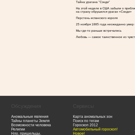
Тайна урагана "Сэнди"
На этой неделе в США забыли о прибл
на страну обрушился ураган
«
Сэнди»
Перстень испанского короля
25 ноября 1885 года неожиданно умер 
Мы где-то раньше встречались
Любовь — самое таинственное из чувст
Обсуждения
Сервисы
Аномальные явления
Карта аномальных зон
Тайны планеты Земля
Поиск по тегам
Возможности человека
Гороскоп 2012
Религии
Автомобильный гороскоп!
Нло, пришельцы,
Новое!