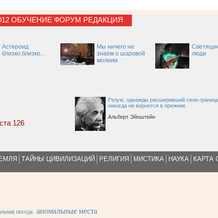
012
ОБУЧЕНИЕ
ФОРУМ
РЕДАКЦИЯ
Астероид
Мы ничего не
Светящи
близко,близко...
знаем о шаровой
люди
молнии
Разум, однажды расширивший свои границ
никогда не вернется в прежние
Альберт Эйнштейн
уста 126
ЗЕМЛЯ
ТАЙНЫ ЦИВИЛИЗАЦИЙ
РЕЛИГИЯ
МИСТИКА
НАУКА
КАРТА 
аномальные места
льная погода