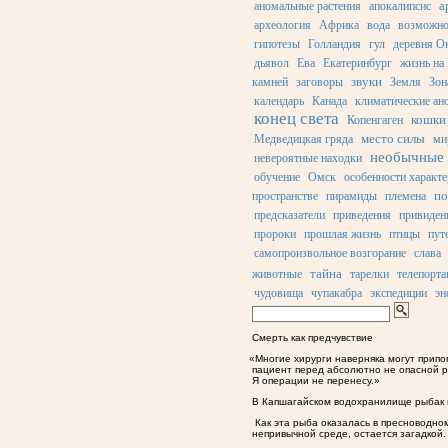
а
аномальные растения
апокалипсис
археология
Африка
вода
возможно
гипотезы
Голландия
гул
деревня О
дьявол
Ева
Екатеринбург
жизнь на
звуки
камней
заговоры
Земля
Зон
календарь
Канада
климатические ан
конец света
кошки
Копенгаген
место силы
Медведицкая гряда
ми
необычные 
невероятные находки
обучение
Омск
особенности характе
по
пространстве
пирамиды
племена
предсказатели
приведения
привиден
пророки
прошлая жизнь
птицы
пут
самопроизвольное возгорание
слава
тайна
животные
тарелки
телепорта
чудовища
чупакабра
экспедиции
эн
Смерть как предчувствие
«
Многие хирурги наверняка могут припом
пациент перед абсолютно не опасной р
Я операции не перенесу.»
В Капшагайском водохранилище рыбак 
Как эта рыба оказалась в пресноводном
непривычной среде, остается загадкой.