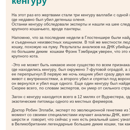
кенгуру
На этот раз его жертвами стали три кенгуру валлаби с одной 
где недавно был убил детеныш оленя.
Останки кенгуру обследовали эксперты и нашли на шее след
крупного кошачьего, вроде пантеры.
Напомню, что за последние недели в Глостеншире были найд
и съеденных неизвестных хищником. В той же местности лю
кошку, похожую на пуму. Результаты анализов на ДНК убийцы
по большим диким кошкам Фрэнк Тэмбридж уверен, что это 
крупного кота.
-Это не может быть никакое иное существо по всем признака
где находились кенгуру, был окружено 7-футовой оградой, а 
ее перепрыгнул.В первую же ночь хищник убил сразу двух ке
живот с внутренностями, а второго убил и спрятал под воро
он вернулся и убил еще одного. Еще один кенгуру был найд
Скорее всего, по словам экспертов, он умер от сильного стра
Загон с кенгуру находится всего в 12 милях от Вудчестера, г
экзотические питомцы одного из местных фермеров.
Доктор Робин Эллаби, эксперт по эволюционной генетике из 
момент со своими специалистами изучает анализы ДНК, взяты
шерсти и говорит, что сейчас у них есть реальный шанс узна
в Великобритании легендарные большие дикие кошки, так ка