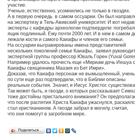
участие.
Ученые, естественно, усомнились не только в гвоздях.
А в первую очередь в самом оссуарии. Он был направл
на экспертизу в Тель-Авивский университет. И вот неда
эксперты с кафедры археологии подтвердили: погреба
ящик подлинный. Ему почти 2000 лет. И в нем в самом д
лежали кости и самого Каиафы и членов его семьи.
На оссуарии выгравированы имена представителей
нескольких поколений семье Каиафы, заявил руководи
экспертной группы профессор Юваль Горен
(Yuval
Goren
Например удалось прочесть еще
«Мириам
дочь Иешуа 
Каиафы священника Маазия из Бет Имри».
Доказав, что Каиафа персонаж не вымышленный, учены
по сути еще раз подтвердили, что в Библии описаны
реальные события. Значит, и Иисус Христос существова
Так может быть, и гвозди, о которых рассказывает Симха
тоже достойны пристального внимания? Он предполагае
что после распятия Христа Каиафа ужаснулся, раскаялс
стал христианином. А гвозди забрал в могилу, считая,
что они помогут в загробном мире.
Поделиться…