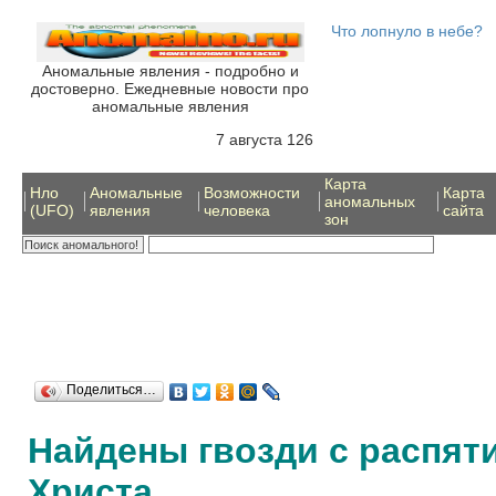
Что лопнуло в небе?
Аномальные явления - подробно и
достоверно. Ежедневные новости про
аномальные явления
7 августа 126
Карта
Нло
Аномальные
Возможности
Карта
аномальных
(UFO)
явления
человека
сайта
зон
Поделиться…
Найдены гвозди с распят
Христа