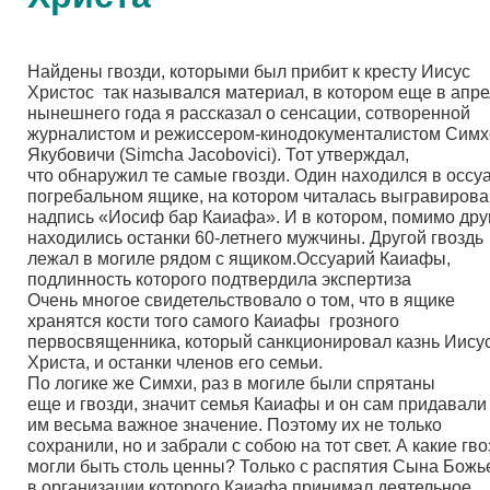
Найдены гвозди, которыми был прибит к кресту Иисус
Христос так назывался материал, в котором еще в апр
нынешнего года я рассказал о сенсации, сотворенной
журналистом и режиссером-кинодокументалистом Симх
Якубовичи
(Simcha
Jacobovici). Тот утверждал,
что обнаружил те самые гвозди. Один находился в осс
погребальном ящике, на котором читалась выгравиров
надпись
«Иосиф
бар Каиафа». И в котором, помимо дру
находились останки 60-летнего мужчины. Другой гвоздь
лежал в могиле рядом с ящиком.Оссуарий Каиафы,
подлинность которого подтвердила экспертиза
Очень многое свидетельствовало о том, что в ящике
хранятся кости того самого Каиафы грозного
первосвященника, который санкционировал казнь Иису
Христа, и останки членов его семьи.
По логике же Симхи, раз в могиле были спрятаны
еще и гвозди, значит семья Каиафы и он сам придавали
им весьма важное значение. Поэтому их не только
сохранили, но и забрали с собою на тот свет. А какие гв
могли быть столь ценны? Только с распятия Сына Божье
в организации которого Каиафа принимал деятельное