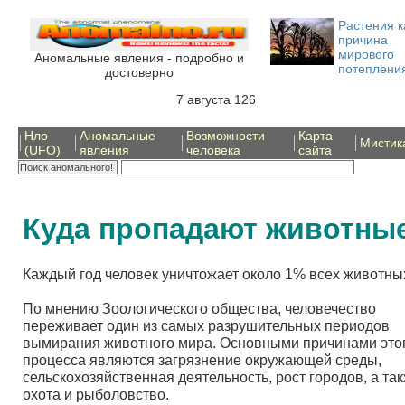
Растения к
причина
мирового
Аномальные явления - подробно и
потеплени
достоверно
7 августа 126
Нло
Аномальные
Возможности
Карта
Мистик
(UFO)
явления
человека
сайта
Куда пропадают животны
Каждый год человек уничтожает около 1% всех животны
По мнению Зоологического общества, человечество
переживает один из самых разрушительных периодов
вымирания животного мира. Основными причинами это
процесса являются загрязнение окружающей среды,
сельскохозяйственная деятельность, рост городов, а та
охота и рыболовство.