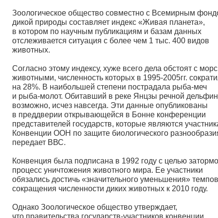
Зоологическое общество совместно с Всемирным фонд
дикой природы составляет индекс
«Живая
планета»,
в котором по научным публикациям и базам данных
отслеживается ситуация с более чем 1 тыс. 400 видов
животных.
Согласно этому индексу, хуже всего дела обстоят с мор
животными, численность которых в 1995-2005гг. сократ
на 28%. В наибольшей степени пострадала рыба-меч
и рыба-молот. Обитавший в реке Янцзы речной дельфин
возможно, исчез навсегда. Эти данные опубликованы
в преддверии открывающейся в Бонне конференции
представителей государств, которые являются участни
Конвенции ООН по защите биологического разнообрази
передает ВВС.
Конвенция была подписана в 1992 году с целью затормо
процесс уничтожения животного мира. Ее участники
обязались достичь
«значительного
уменьшения» темпо
сокращения численности диких животных к 2010 году.
Однако Зоологическое общество утверждает,
что правительства государств-участников конвенции