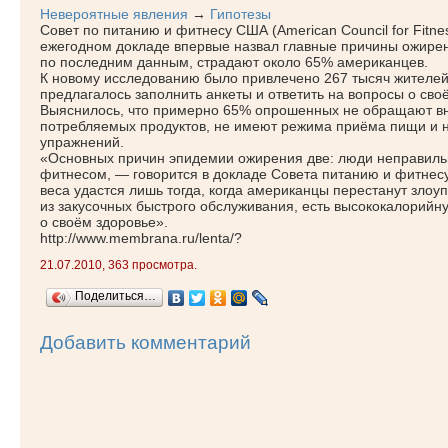
Невероятные явления
→
Гипотезы
Совет по питанию и фитнесу США
(American
Council for Fitn
ежегодном докладе впервые назвал главные причины ожирени
по последним данным, страдают около 65% американцев.
К новому исследованию было привлечено 267 тысяч жителе
предлагалось заполнить анкеты и ответить на вопросы о сво
Выяснилось, что примерно 65% опрошенных не обращают в
потребляемых продуктов, не имеют режима приёма пищи и 
упражнений.
«Основных
причин эпидемии ожирения две: люди неправиль
фитнесом, — говорится в докладе Совета питанию и фитнес
веса удастся лишь тогда, когда американцы перестанут злоу
из закусочных быстрого обслуживания, есть высококалорийн
о своём здоровье».
http://www.membrana.ru/lenta/?
21.07.2010, 363 просмотра.
Поделиться…
Добавить комментарий