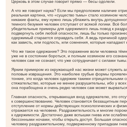
Церковь в этом случае говорит прямо — бесы одолели.
А что же говорит наука? Если мы предположим наличие отри
реальная картина, что
«
существо тьмы» стало хозяином чел
никакие факты, ему нужно лишь ублажить внутрь допущенног
темного безумия человек отступает от всякой логики. Всё б
убедительные примеры для одержимого лишь повод к раздр
подвергнуть себя любой опасности, лишь бы только произнес
одержимый старается оправдать себя. А ведь причиной оде
как зависть, или подлость, или сомнения, которые нападают 
Что же такое одержание? Это поражение воли человека тём
уже не в состоянии бороться, и полным хозяином его сознан
человек сам не сознает, что уже сотрудничает с силами тьмы
Ярким примером из окружающей нас жизни может служить а
половые извращения. Это наиболее грубые формы проявлен
тонкие, это когда человек одержим такими отрицательными с
стяжательство, которые не менее разрушительны, ибо у всех
она порабощена и очень редко человек сам может вырваться 
Главная опасность, открывающая вход одержателю, это отсу
к совершенствованию. Человек становится беззащитным пер
отступление от нормы действующих психологических и физио
отражается на человеке. Раздражительность и многие пороки
к одержимости. Достаточно даже вспышки гнева или ослабле
бессонными ночами, чтобы открыть доступ. Большая опасно
человеку раздражительному, подверженному припадкам гнев