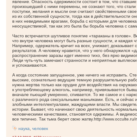
явление. Опасность одержимости состоит в том, что ставш
произошедшей с ними перемены, не сознают того, что стали
поступки, желания и мысли они считают свойственными сво
из их собственной сущности, тогда как в действительности 
в них невидимыми врагами, борьба с которыми для человека
неосуществимой, так как это была бы борьба человека с сам
Часто встречается шутливое понятие
«
тараканы в голове». В
что внутри человека могут быть разные сущности, и каждая
ч
Например, одержатель кричит на всех, унижает, доказывает 
результатов. А человеку нравится, что у него обнаружился
«
д
распространение заразы идет именно тихо, без ярко видим
Люди чуть-чуть замечают странности и неприятные выплески
и успокаиваются.
А когда состояние запущенное, уже ничего не исправить. Ст
высокие, сознательно ведущие темную разрушительную работ
нужна жертва только как орудие для воздействия на окружающ
к употребляющему алкоголь, например, привязывается бывши
вначале пьющий умеренно, спивается. То же самое и с нарк
с различного рода сексуальными маньяками. Есть, и сейчас 
злобными интеллектуалами, жаждущими власти. Мы свидете
истории. Бывает, что начинают свою деятельность нормальн
человеческими качествами, становятся одкржимы. А видимос
все типично. Так тьма берет свою жатву.http://www.occulte.ru/
наука
,
человек