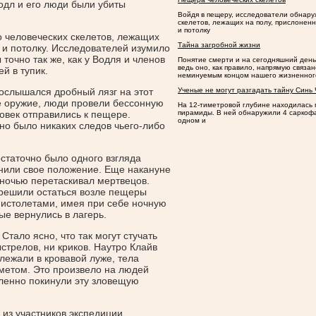
Водл и его люди были убиты
Войдя в пещеру, исследователи обнару
скелетов, лежащих на полу, прислоненн
и потолку
о человеческих скелетов, лежащих
Тайна загробной жизни
 и потолку. Исследователей изумило
точно так же, как у Водля и членов
Понятие смерти и на сегодняшний день
ведь оно, как правило, напрямую связан
й в тупик.
неминуемым концом нашего жизненного
Ученые не могут разгадать тайну Синь
послышался дробный лязг на этот
е оружие, люди провели бессонную
На 12-тиметровой глубине находилась 
пирамиды. В ней обнаружили 4 саркофа
овек отправились к пещере.
одном и
дно было никаких следов чьего-либо
статочно было одного взгляда
енили свое положение. Еще накануне
ночью перетаскивал мертвецов.
 решили остаться возле пещеры
пистолетами, имея при себе ночную
ые вернулись в лагерь.
тало ясно, что так могут стучать
ыстрелов, ни криков. Наутро Клайв
лежали в кровавой луже, тела
метом. Это произвело на людей
дленно покинули эту зловещую
 из участников экспедиции