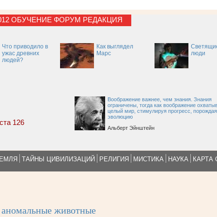
012
ОБУЧЕНИЕ
ФОРУМ
РЕДАКЦИЯ
Что приводило в
Как выглядел
Светящи
ужас древних
Марс
люди
людей?
Воображение важнее, чем знания. Знания
ограничены, тогда как воображение охваты
целый мир, стимулируя прогресс, порождая
эволюцию
уста 126
Альберт Эйнштейн
ЗЕМЛЯ
ТАЙНЫ ЦИВИЛИЗАЦИЙ
РЕЛИГИЯ
МИСТИКА
НАУКА
КАРТА 
аномальные животные