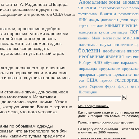
Аномальные зоны
аномал
а статья А. Родионова
«
Пещера
явления
археологические раск
поиски пропавшего в джунглях
болезни
треугольник
возможности
ассоциацией антропологов США была
ДНК
дождь
донозавры
духи
звук
климатические
климат
карты
ователи, проведшие в дебрях
ле
конец света
куклы
левитация
игли поросших густыми зарослями
мисти
камней
Майя
место силы
жителей окрестных деревень
в незапамятные времена здесь
наука
насекомые
неизвестные ви
тказались сопровождать
болезни
необычные живо
пустились в путь на свой страх
необычные явления
неоычн
НЛО
параллел
Нибиру
обучение
лго до последнего путешествия
пирамиды
предсказание
предсказа
ибалы совершали свои магические
призраки
проклятие
приметы
пт
л и два его спутника направились
телепортац
США
сон
тарелки
фауна
флора
удача
Украина
цвет
ли странные звуки, доносившиеся
Шотландия
ства молоточков. Испытывая
 доносились звуки, ночью. Утром
Меня зовут Николай
, которую искали. Вполне вероятно,
ло ясно, что нога человека
Как-то вечером к нам в гости пришел м
доме, и говорит, что только что разгов
Пропала целая эскимосская деревня
наны по обрывкам одежды
На берегу озера Аньякуни… исчезли вс
оказал, что антропологи погибли
в количестве 2000 человек.
лены каким-то тупым предметом.
Пещера человеческих скелетов