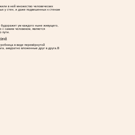
жили в ней множество человеческих
ых у стен, и даже подвешенных к стенам
 будоражит ум каждого ныне живущего,
о с самим человеком, является
 пути.
 Чжуй
гробница в виде перевёрнутой
га, аккуратно вложенные друг в друга.В