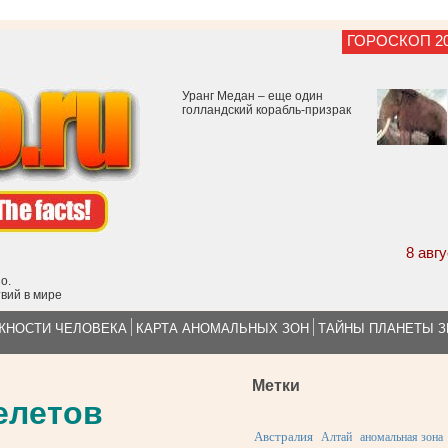
ГОРОСКОП 2
Уранг Медан – еще один
голландский корабль-призрак
8 авг
о.
вий в мире
ЖНОСТИ ЧЕЛОВЕКА
КАРТА АНОМАЛЬНЫХ ЗОН
ТАЙНЫ ПЛАНЕТЫ 
Метки
елетов
Австралия
Алтай
аномальная зона