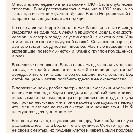
Относительно недавно в альманахе
«
НЛО» была опубликован
скелетов». В ней рассказывалось о том, что в 1992 году на 
Таиланда известного ученого Дэвида Водла Национальной 
направлена специальная экспедиция.
Ее возглавляли Перри Уинстон и Рой Клайв, опытные исслед
Индокитая не один год. Следуя маршрутом Водла, они дост
холмов на северо-западе от устья одной из местных рек. У 
эти места пользовались дурной славой. Согласно поверью, 
обитало племя колдунов-каннибалов. Местные проводники о
экспедицию, поэтому Уинстон и Клайв с группой помощников 
и риск.
В дневнике пропавшего Водла нашлась сделанная им незадо
запись, в которой упоминается о какой-то пещере, где канн
обряды. Уинстон и Клайв не без основания полагали, что Вод
к этой пещере и могли погибнуть
где-то
в ее окрестностях.
В первую же ночь, разбив лагерь, члены экспедиции услыша
до них с югозапада. Звуки походили на дробный лязг множе
невольный страх, американцы не решились идти туда, откуда
же, пройдя несколько миль, они наконец обнаружили пещеру
что именно отсюда доносились странные ночные звуки. Но бы
не ступала здесь уже много лет.
Вскоре в джунглях, окружающих пещеру, были найдены и уз
разложившиеся тела Водла и его спутников. Осмотр трупов п
не своей смертью: их грудные клетки и черепа были пролом