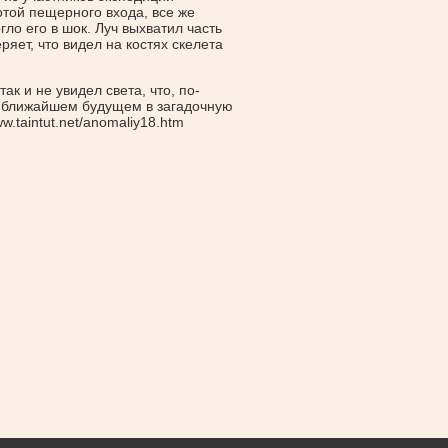
отой пещерного входа, все же
гло его в шок. Луч выхватил часть
яет, что видел на костях скелета
ак и не увидел света, что, по-
В ближайшем будущем в загадочную
.taintut.net/anomaliy18.htm