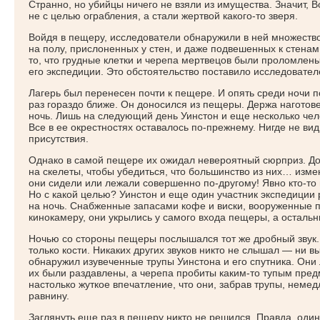
Странно, но убийцы ничего не взяли из имущества. Значит, 
не с целью ограбления, а стали жертвой какого-то зверя.
Войдя в пещеру, исследователи обнаружили в ней множеств
на полу, прислоненных у стен, и даже подвешенных к стенам
то, что грудные клетки и черепа мертвецов были проломлены 
его экспедиции. Это обстоятельство поставило исследователе
Лагерь был перенесен почти к пещере. И опять среди ночи 
раз гораздо ближе. Он доносился из пещеры. Держа наготов
ночь. Лишь на следующий день Уинстон и еще несколько чел
Все в ее окрестностях оставалось по-прежнему. Нигде не ви
присутствия.
Однако в самой пещере их ожидал невероятный сюрприз. До
на скелеты, чтобы убедиться, что большинство из них… изм
они сидели или лежали совершенно по-другому! Явно
кто-то
Но с какой целью? Уинстон и еще один участник экспедиции
на ночь. Снабженные запасами кофе и виски, вооруженные 
кинокамеру, они укрылись у самого входа пещеры, а остальн
Ночью со стороны пещеры послышался тот же дробный звук. С
только кости. Никаких других звуков никто не слышал — ни в
обнаружил изувеченные трупы Уинстона и его спутника. Они 
их были раздавлены, а черепа пробиты каким-то тупым пред
настолько жуткое впечатление, что они, забрав трупы, неме
равнину.
Заглянуть еще раз в пещеру никто не решился. Правда, один