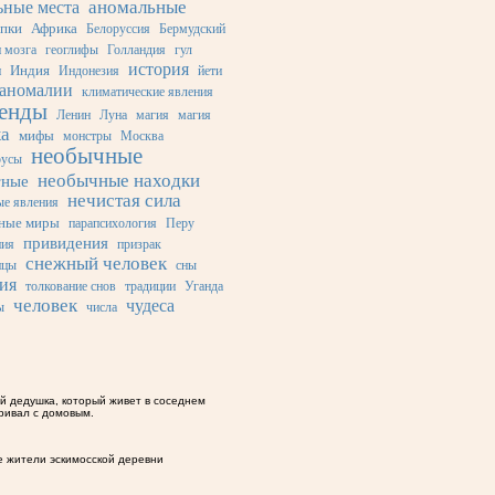
аномальные
ьные места
опки
Африка
Белоруссия
Бермудский
 мозга
геоглифы
Голландия
гул
история
Индия
и
Индонезия
йети
 аномалии
климатические явления
генды
Ленин
Луна
магия
магия
ка
мифы
монстры
Москва
необычные
русы
необычные находки
тные
нечистая сила
ые явления
ьные миры
парапсихология
Перу
привидения
ния
призрак
снежный человек
ицы
сны
ия
толкование снов
традиции
Уганда
человек
чудеса
ы
числа
ой дедушка, который живет в соседнем
аривал с домовым.
е жители эскимосской деревни